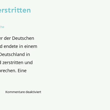
rstritten
che
er der Deutschen
d endete in einem
 Deutschland in
 zerstritten und
prechen. Eine
für
Kommentare deaktiviert
Bätzing
geht:
Konferenz