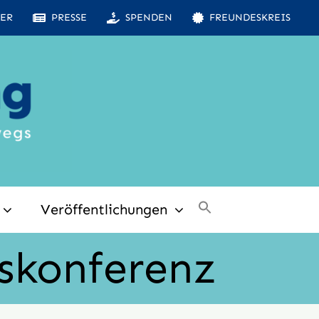
ER
PRESSE
SPENDEN
FREUNDESKREIS
Veröffentlichungen
fskonferenz