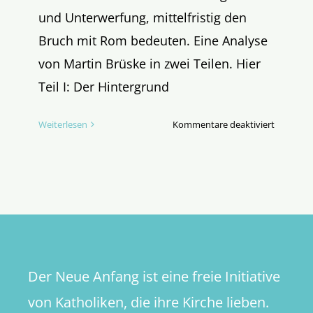
und Unterwerfung, mittelfristig den
Bruch mit Rom bedeuten. Eine Analyse
von Martin Brüske in zwei Teilen. Hier
Teil I: Der Hintergrund
für
Weiterlesen
Kommentare deaktiviert
Das
ZdK
stellt
die
Machtfra
(Teil
I)
Der Neue Anfang ist eine freie Initiative
von Katholiken, die ihre Kirche lieben.