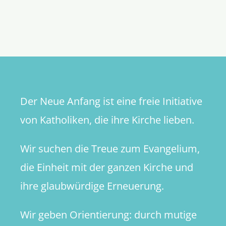
Das
Ende
einer
Romanze
des
ZdK
mit
dem
Der Neue Anfang ist eine freie Initiative
Papst
von Katholiken, die ihre Kirche lieben.
Wir suchen die Treue zum Evangelium,
die Einheit mit der ganzen Kirche und
ihre glaubwürdige Erneuerung.
Wir geben Orientierung: durch mutige