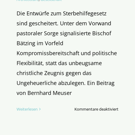
Die Entwürfe zum Sterbehilfegesetz
sind gescheitert. Unter dem Vorwand
pastoraler Sorge signalisierte Bischof
Bätzing im Vorfeld
Kompromissbereitschaft und politische
Flexibilität, statt das unbeugsame
christliche Zeugnis gegen das
Ungeheuerliche abzulegen. Ein Beitrag
von Bernhard Meuser
für
Weiterlesen
Kommentare deaktiviert
Ein
jämmerli
„Jein“