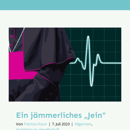
Aktion
Veröffentlichungen
Ein jämmerliches „Jein“
Von
Patricia Haun
|
7. Juli 2023
|
Allgemein
,
Architecture
,
Gesellschaft