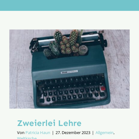
Aktion
Veröffentlichungen
Zweierlei Lehre
Von
Patricia Haun
|
27. Dezember 2023
|
Allgemein
,
Weltkirche