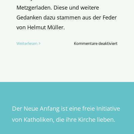
Metzgerladen. Diese und weitere
Gedanken dazu stammen aus der Feder
von Helmut Müller.
für
Weiterlesen
Kommentare deaktiviert
Weltsyn
oder
Synode
mit
Söding?
Der Neue Anfang ist eine freie Initiative
von Katholiken, die ihre Kirche lieben.