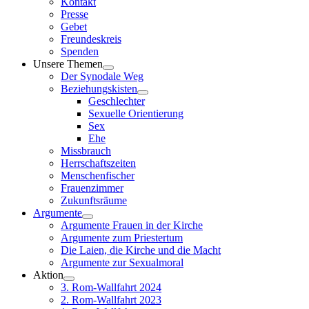
Kontakt
Presse
Gebet
Freundeskreis
Spenden
Unsere Themen
Der Synodale Weg
Beziehungskisten
Geschlechter
Sexuelle Orientierung
Sex
Ehe
Missbrauch
Herrschaftszeiten
Menschenfischer
Frauenzimmer
Zukunftsräume
Argumente
Argumente Frauen in der Kirche
Argumente zum Priestertum
Die Laien, die Kirche und die Macht
Argumente zur Sexualmoral
Aktion
3. Rom-Wallfahrt 2024
2. Rom-Wallfahrt 2023