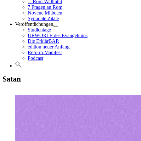
1. Rom-Wallfahrt
7 Fragen an Rom
Novene Mitbeten
Synodale Zitate
Veröffentlichungen
Studientage
URWORTE des Evangeliums
Die ErklärBAR
edition neuer Anfang
Reform-Manifest
Podcast
Satan