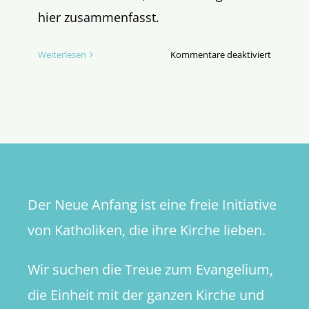
hier zusammenfasst.
für
Weiterlesen
Kommentare deaktiviert
Die
offensich
Ratlosigk
der
Kirchenr
Der Neue Anfang ist eine freie Initiative
von Katholiken, die ihre Kirche lieben.
Wir suchen die Treue zum Evangelium,
die Einheit mit der ganzen Kirche und