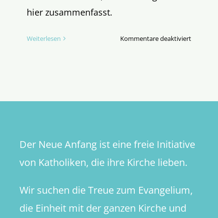
hier zusammenfasst.
für
Weiterlesen
Kommentare deaktiviert
Die
offensich
Ratlosigk
der
Kirchenr
Der Neue Anfang ist eine freie Initiative
von Katholiken, die ihre Kirche lieben.
Wir suchen die Treue zum Evangelium,
die Einheit mit der ganzen Kirche und