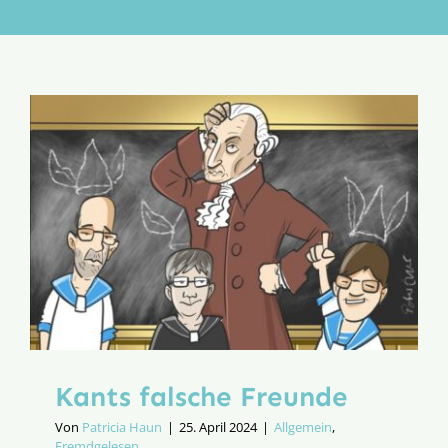
Aktion
Veröffentlichungen
Kants falsche Freunde
Von
Patricia Haun
|
25. April 2024
|
Allgemein
,
Fremdgelesen