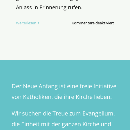
Anlass in Erinnerung rufen.
für
Weiterlesen
Kommentare deaktiviert
Kants
falsche
Freunde
Der Neue Anfang ist eine freie Initiative
von Katholiken, die ihre Kirche lieben.
Wir suchen die Treue zum Evangelium,
die Einheit mit der ganzen Kirche und