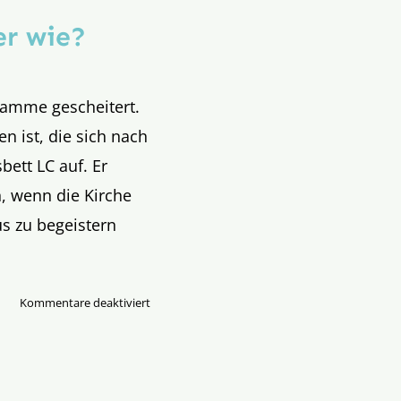
er wie?
gramme gescheitert.
n ist, die sich nach
bett LC auf. Er
n, wenn die Kirche
us zu begeistern
für
Kommentare deaktiviert
Missionarische
Kirche
–
aber