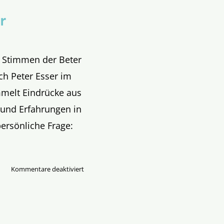
r
 Stimmen der Beter
ch Peter Esser im
mmelt Eindrücke aus
 und Erfahrungen in
persönliche Frage:
für
Kommentare deaktiviert
Schlaglichter
am
Osterfeuer