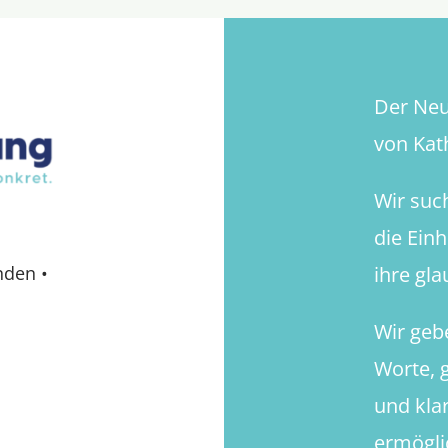
Der Neue
von Kath
Wir suc
die Ein
ihre gl
nden
•
Wir geb
Worte, g
und kla
ermögli