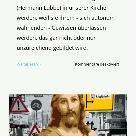
(Hermann Lübbe) in unserer Kirche
werden, weil sie ihrem - sich autonom
wähnenden - Gewissen überlassen
werden, das gar nicht oder nur
unzureichend gebildet wird.
für
Weiterlesen
Kommentare deaktiviert
Werden
junge
Mensche
zu
Orientier
waisen
in
unserer
Kirche?