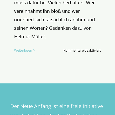
muss dafür bei Vielen herhalten. Wer
vereinnahmt ihn bloß und wer
orientiert sich tatsächlich an ihm und
seinen Worten? Gedanken dazu von
Helmut Müller.
für
Weiterlesen
Kommentare deaktiviert
Jesus
zeigt
den
Weg
Der Neue Anfang ist eine freie Initiative