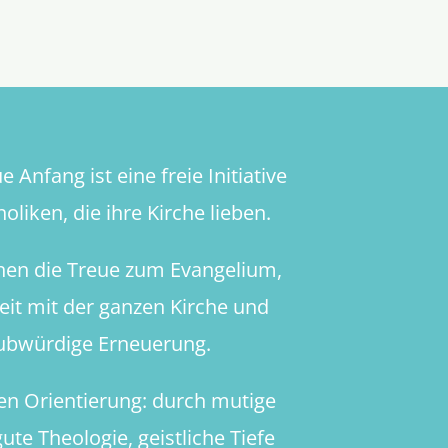
unruhige
Herz
und
der
‚ordo
amoris‘
des
 Anfang ist eine freie Initiative
hl.
Augustin
oliken, die ihre Kirche lieben.
hen die Treue zum Evangelium,
heit mit der ganzen Kirche und
aubwürdige Erneuerung.
en Orientierung: durch mutige
ute Theologie, geistliche Tiefe