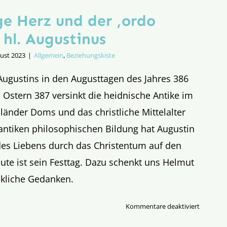
ge Herz und der ‚ordo
 hl. Augustinus
gust 2023
|
Allgemein
,
Beziehungskiste
Augustins in den Augusttagen des Jahres 386
 Ostern 387 versinkt die heidnische Antike im
änder Doms und das christliche Mittelalter
 antiken philosophischen Bildung hat Augustin
es Liebens durch das Christentum auf den
eute ist sein Festtag. Dazu schenkt uns Helmut
ckliche Gedanken.
für
Kommentare deaktiviert
Das