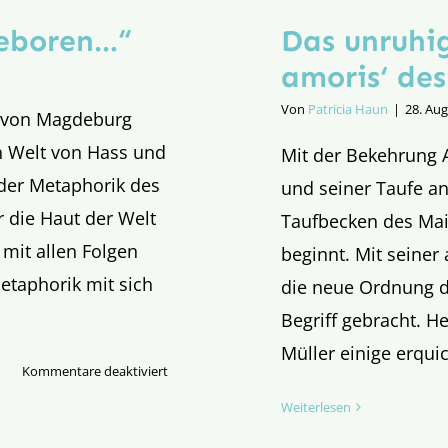
geboren…“
Das unruhi
amoris‘ des
Von
Patricia Haun
|
28. Au
e von Magdeburg
en Welt von Hass und
Mit der Bekehrung 
 der Metaphorik des
und seiner Taufe an
r die Haut der Welt
Taufbecken des Mail
 mit allen Folgen
beginnt. Mit seiner
etaphorik mit sich
die neue Ordnung d
Begriff gebracht. H
Müller einige erqui
für
Kommentare deaktiviert
„Euch
Weiterlesen
ist
heut