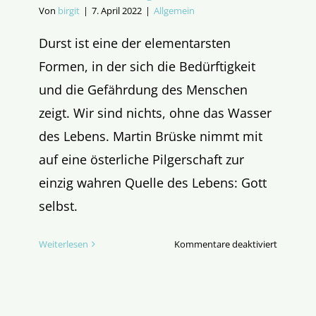
Von
birgit
|
7. April 2022
|
Allgemein
Durst ist eine der elementarsten
Formen, in der sich die Bedürftigkeit
und die Gefährdung des Menschen
zeigt. Wir sind nichts, ohne das Wasser
des Lebens. Martin Brüske nimmt mit
auf eine österliche Pilgerschaft zur
einzig wahren Quelle des Lebens: Gott
selbst.
für
Weiterlesen
Kommentare deaktiviert
Durst
–
Eine
österlich