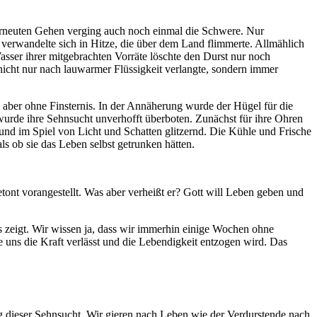
erneuten Gehen verging auch noch einmal die Schwere. Nur
 verwandelte sich in Hitze, die über dem Land flimmerte. Allmählich
sser ihrer mitgebrachten Vorräte löschte den Durst nur noch
 nicht nur nach lauwarmer Flüssigkeit verlangte, sondern immer
aber ohne Finsternis. In der Annäherung wurde der Hügel für die
urde ihre Sehnsucht unverhofft überboten. Zunächst für ihre Ohren
und im Spiel von Licht und Schatten glitzernd. Die Kühle und Frische
ls ob sie das Leben selbst getrunken hätten.
 betont vorangestellt. Was aber verheißt er? Gott will Leben geben und
ns zeigt. Wir wissen ja, dass wir immerhin einige Wochen ohne
uns die Kraft verlässt und die Lebendigkeit entzogen wird. Das
ng dieser Sehnsucht. Wir gieren nach Leben wie der Verdurstende nach