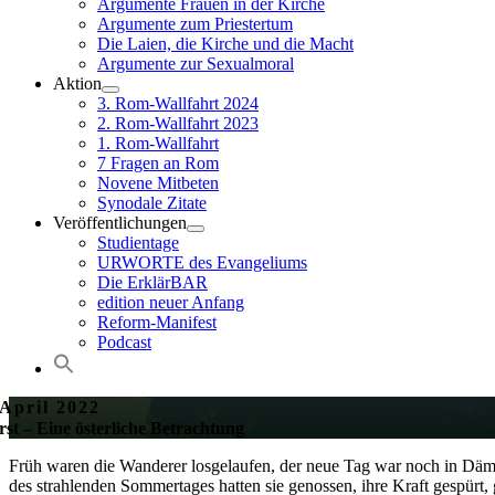
Argumente Frauen in der Kirche
Argumente zum Priestertum
Die Laien, die Kirche und die Macht
Argumente zur Sexualmoral
Aktion
3. Rom-Wallfahrt 2024
2. Rom-Wallfahrt 2023
1. Rom-Wallfahrt
7 Fragen an Rom
Novene Mitbeten
Synodale Zitate
Veröffentlichungen
Studientage
URWORTE des Evangeliums
Die ErklärBAR
edition neuer Anfang
Reform-Manifest
Podcast
 April 2022
st – Eine österliche Betrachtung
Früh waren die Wanderer losgelaufen, der neue Tag war noch in Dämm
des strahlenden Sommertages hatten sie genossen, ihre Kraft gespürt,