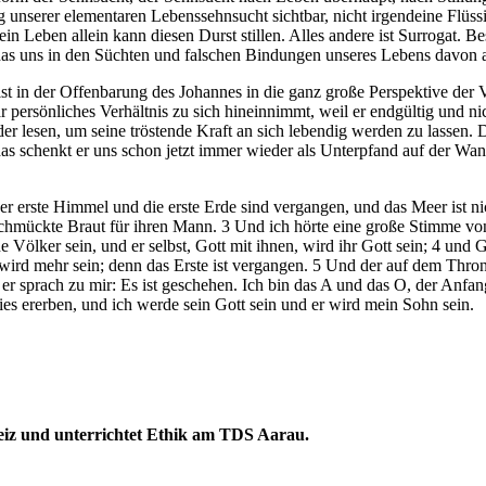
 unserer elementaren Lebenssehnsucht sichtbar, nicht irgendeine Flüssig
sein Leben allein kann diesen Durst stillen. Alles andere ist Surrogat
 das uns in den Süchten und falschen Bindungen unseres Lebens davon 
ist, ist in der Offenbarung des Johannes in die ganz große Perspektive d
 persönliches Verhältnis zu sich hineinnimmt, weil er endgültig und ni
er lesen, um seine tröstende Kraft an sich lebendig werden zu lassen.
, das schenkt er uns schon jetzt immer wieder als Unterpfand auf der W
 erste Himmel und die erste Erde sind vergangen, und das Meer ist nich
mückte Braut für ihren Mann. 3 Und ich hörte eine große Stimme von d
Völker sein, und er selbst, Gott mit ihnen, wird ihr Gott sein; 4 und
ird mehr sein; denn das Erste ist vergangen. 5 Und der auf dem Thron s
er sprach zu mir: Es ist geschehen. Ich bin das A und das O, der Anfa
es ererben, und ich werde sein Gott sein und er wird mein Sohn sein.
weiz und unterrichtet Ethik am TDS Aarau.