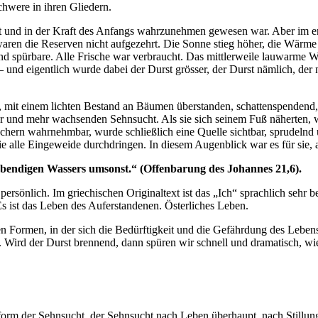
hwere in ihren Gliedern.
lbst und in der Kraft des Anfangs wahrzunehmen gewesen war. Aber im 
waren die Reserven nicht aufgezehrt. Die Sonne stieg höher, die Wärme
nd spürbare. Alle Frische war verbraucht. Das mittlerweile lauwarme Wa
– und eigentlich wurde dabei der Durst grösser, der Durst nämlich, der
, mit einem lichten Bestand an Bäumen überstanden, schattenspendend, 
 und mehr wachsenden Sehnsucht. Als sie sich seinem Fuß näherten, w
chern wahrnehmbar, wurde schließlich eine Quelle sichtbar, sprudelnd 
e alle Eingeweide durchdringen. In diesem Augenblick war es für sie, a
lebendigen Wassers umsonst.“ (Offenbarung des Johannes 21,6).
z persönlich. Im griechischen Originaltext ist das „Ich“ sprachlich sehr
 Es ist das Leben des Auferstandenen. Österliches Leben.
ten Formen, in der sich die Bedürftigkeit und die Gefährdung des Lebe
ird der Durst brennend, dann spüren wir schnell und dramatisch, wie 
ivform der Sehnsucht, der Sehnsucht nach Leben überhaupt, nach Stillu