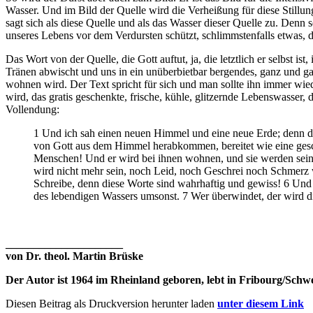
Wasser. Und im Bild der Quelle wird die Verheißung für diese Stillung
sagt sich als diese Quelle und als das Wasser dieser Quelle zu. Denn 
unseres Lebens vor dem Verdursten schützt, schlimmstenfalls etwas,
Das Wort von der Quelle, die Gott auftut, ja, die letztlich er selbst 
Tränen abwischt und uns in ein unüberbietbar bergendes, ganz und gar
wohnen wird. Der Text spricht für sich und man sollte ihn immer wied
wird, das gratis geschenkte, frische, kühle, glitzernde Lebenswasser
Vollendung:
1 Und ich sah einen neuen Himmel und eine neue Erde; denn der
von Gott aus dem Himmel herabkommen, bereitet wie eine gesch
Menschen! Und er wird bei ihnen wohnen, und sie werden seine 
wird nicht mehr sein, noch Leid, noch Geschrei noch Schmerz w
Schreibe, denn diese Worte sind wahrhaftig und gewiss! 6 Und 
des lebendigen Wassers umsonst. 7 Wer überwindet, der wird di
________________­­­_____
von
Dr. theol. Martin Brüske
Der Autor ist 1964 im Rheinland geboren, lebt in Fribourg/Sch
Diesen Beitrag als Druckversion herunter laden
unter diesem Link