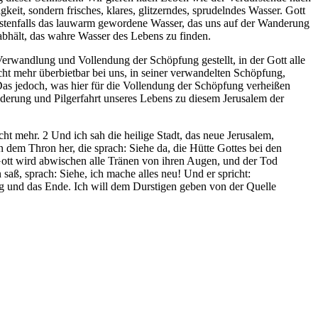
keit, sondern frisches, klares, glitzerndes, sprudelndes Wasser. Gott
. Bestenfalls das lauwarm gewordene Wasser, das uns auf der Wanderung
abhält, das wahre Wasser des Lebens zu finden.
er Verwandlung und Vollendung der Schöpfung gestellt, in der Gott alle
cht mehr überbietbar bei uns, in seiner verwandelten Schöpfung,
 Das jedoch, was hier für die Vollendung der Schöpfung verheißen
anderung und Pilgerfahrt unseres Lebens zu diesem Jerusalem der
t mehr. 2 Und ich sah die heilige Stadt, das neue Jerusalem,
em Thron her, die sprach: Siehe da, die Hütte Gottes bei den
 Gott wird abwischen alle Tränen von ihren Augen, und der Tod
aß, sprach: Siehe, ich mache alles neu! Und er spricht:
ng und das Ende. Ich will dem Durstigen geben von der Quelle