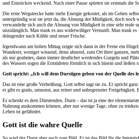
und Entzücken weckend. Nach einer Pause spürten sie erstmals die Sc
Die erste Wegstrecke hatte mehr Energie gekostet, als im Gehen se
untergründig war sie jetzt da, die Ahnung der Müdigkeit, doch noch 
verwandelte sich auch die Ahnung von Müdigkeit in eine sehr reale u
unzulänglich. Man trank es aus widerwilliger Vernunft. Man trank es 
drängender nach Kühle und neuer Frische.
Irgendwann am hohen Mittag zeigte sich dann in der Ferne ein Hügel
Wanderer, weniger wissend, denn ahnend, zum Ort ihrer ganzen, mehr
als nur geahntes, dann immer deutlicher werdendes Gurgeln und Pläts
des Wassers sogen die Ermüdeten förmlich in sich hinein und ließen si
Gott spricht: „Ich will dem Durstigen geben von der Quelle des 
Das ist eine große Verheißung. Gott selbst sagt sie zu. Er spricht gan
er gibt es gratis, umsonst, aus reiner und unbegrenzter Freigebigkeit.
Er schenkt es dem Dürstenden. Durst – das ist ja eine der elementars
Nahrung auskommen können, aber nur wenige Tage, ohne zu trinken. W
Leben ist gefährdet.
Gott ist die wahre Quelle
So wird der Durst aber auch zum Bild. Er ist das Bild für die Intens