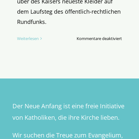
über des Kaisers neueste Kleider auf
dem Laufsteg des öffentlich-rechtlichen
Rundfunks.
für
Weiterlesen
Kommentare deaktiviert
Man
trägt
bunt
Der Neue Anfang ist eine freie Initiative
von Katholiken, die ihre Kirche lieben.
Wir suchen die Treue zum Evangelium,