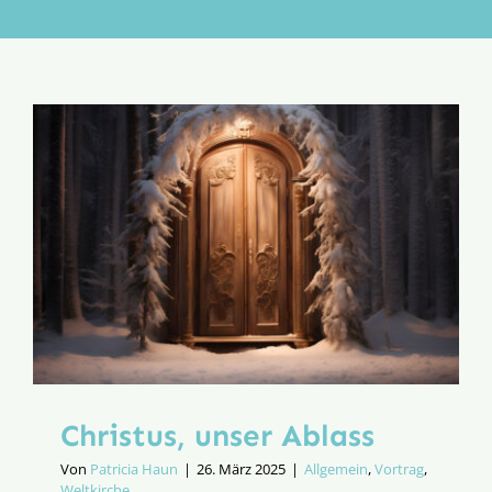
Aktion
Veröffentlichungen
Christus, unser Ablass
Von
Patricia Haun
|
26. März 2025
|
Allgemein
,
Vortrag
,
Weltkirche