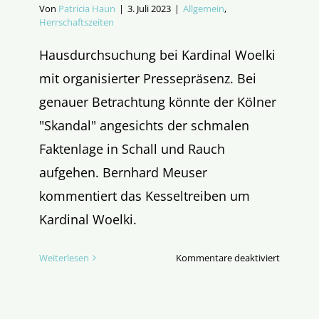
Von
Patricia Haun
|
3. Juli 2023
|
Allgemein
,
Herrschaftszeiten
Hausdurchsuchung bei Kardinal Woelki
mit organisierter Pressepräsenz. Bei
genauer Betrachtung könnte der Kölner
"Skandal" angesichts der schmalen
Faktenlage in Schall und Rauch
aufgehen. Bernhard Meuser
kommentiert das Kesseltreiben um
Kardinal Woelki.
für
Weiterlesen
Kommentare deaktiviert
Kesseltre
gegen
Kardinal