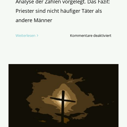
Analyse der Zahlen vorgelegt. Das Fazit:
Priester sind nicht häufiger Täter als
andere Männer
für
Weiterlesen
Kommentare deaktiviert
MHG-
Koordina
Priester
sind
nicht
häufiger
Sexualtät
als
andere
Männer