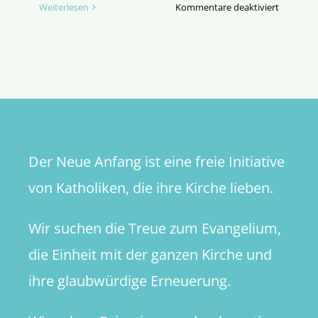
für
Weiterlesen
Kommentare deaktiviert
Der
Papst
und
die
Lügner
Der Neue Anfang ist eine freie Initiative
von Katholiken, die ihre Kirche lieben.
Wir suchen die Treue zum Evangelium,
die Einheit mit der ganzen Kirche und
ihre glaubwürdige Erneuerung.