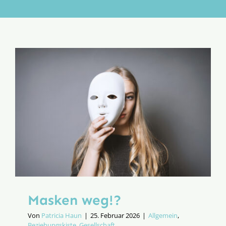
Aktion
Veröffentlichungen
Masken weg!?
Von
Patricia Haun
|
25. Februar 2026
|
Allgemein
,
Beziehungskiste
,
Gesellschaft