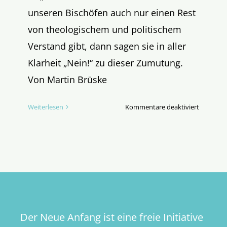
unseren Bischöfen auch nur einen Rest
von theologischem und politischem
Verstand gibt, dann sagen sie in aller
Klarheit „Nein!“ zu dieser Zumutung.
Von Martin Brüske
für
Weiterlesen
Kommentare deaktiviert
Das
ZdK
stellt
die
Machtfra
(Teil
II)
Der Neue Anfang ist eine freie Initiative