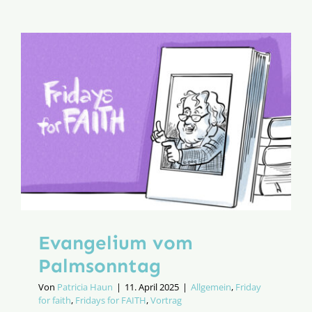
Evangelium vom
Palmsonntag
Von
Patricia Haun
|
11. April 2025
|
Allgemein
,
Friday
for faith
,
Fridays for FAITH
,
Vortrag