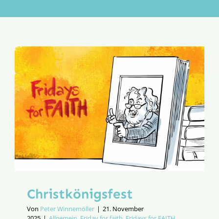
Aktion
Veröffentlichungen
Christkönigsfest
Von
Peter Winnemöller
|
21. November
2025
|
Allgemein
,
Friday for faith
,
Fridays for FAITH