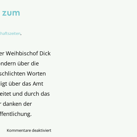
f zum
haftszeiten
,
er Weihbischof Dick
sondern über die
 schlichten Worten
digt über das Amt
eitet und durch das
ir danken der
ffentlichung.
für
Kommentare deaktiviert