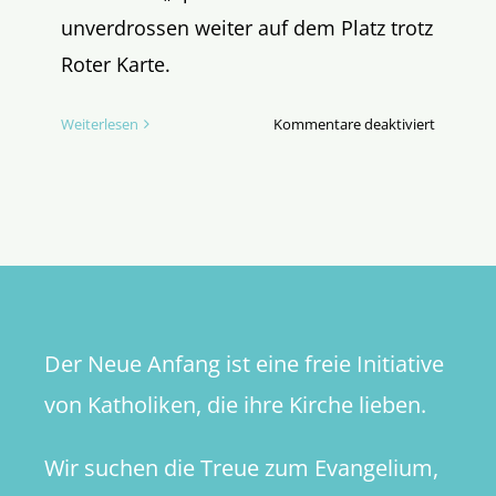
unverdrossen weiter auf dem Platz trotz
Roter Karte.
für
Weiterlesen
Kommentare deaktiviert
Rote
Karte
für
den
Synodale
Weg
jetzt
auch
Der Neue Anfang ist eine freie Initiative
mit
Videobew
von Katholiken, die ihre Kirche lieben.
Wir suchen die Treue zum Evangelium,