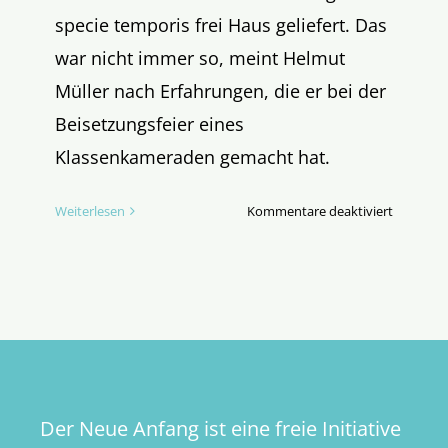
specie temporis frei Haus geliefert. Das
war nicht immer so, meint Helmut
Müller nach Erfahrungen, die er bei der
Beisetzungsfeier eines
Klassenkameraden gemacht hat.
für
Weiterlesen
Kommentare deaktiviert
Identität
und
dörfliche
Herkunft
Der Neue Anfang ist eine freie Initiative