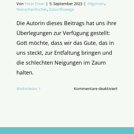
Von
Peter Esser
|
5. September 2023
|
Allgemein
,
Menschenfischer
,
Zukunftswege
Die Autorin dieses Beitrags hat uns ihre
Überlegungen zur Verfügung gestellt:
Gott möchte, dass wir das Gute, das in
uns steckt, zur Entfaltung bringen und
die schlechten Neigungen im Zaum
halten.
für
Weiterlesen
Kommentare deaktiviert
Das
Gute
zur
Entfaltun
bringen