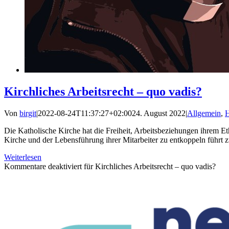
Kirchliches Arbeitsrecht – quo vadis?
Von
birgit
|
2022-08-24T11:37:27+02:00
24. August 2022
|
Allgemein
,
H
Die Katholische Kirche hat die Freiheit, Arbeitsbeziehungen ihrem Et
Kirche und der Lebensführung ihrer Mitarbeiter zu entkoppeln führt z
Weiterlesen
Kommentare deaktiviert
für Kirchliches Arbeitsrecht – quo vadis?