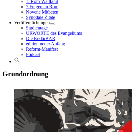
1. Rom-Wallfahrt
7 Fragen an Rom
Novene Mitbeten
Synodale Zitate
Veröffentlichungen
Studientage
URWORTE des Evangeliums
Die ErklärBAR
edition neuer Anfang
Reform-Manifest
Podcast
Grundordnung