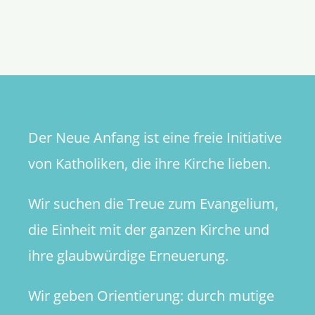
Die
Laien,
die
Kirche
und
die
Macht
(Teil
Der Neue Anfang ist eine freie Initiative
2)
von Katholiken, die ihre Kirche lieben.
Wir suchen die Treue zum Evangelium,
die Einheit mit der ganzen Kirche und
ihre glaubwürdige Erneuerung.
Wir geben Orientierung: durch mutige