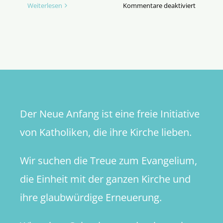
für
Weiterlesen
Kommentare deaktiviert
Die
Laien,
die
Kirche
und
die
Macht
(Teil
Der Neue Anfang ist eine freie Initiative
5)
von Katholiken, die ihre Kirche lieben.
Wir suchen die Treue zum Evangelium,
die Einheit mit der ganzen Kirche und
ihre glaubwürdige Erneuerung.