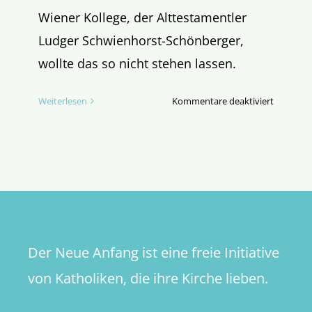
Wiener Kollege, der Alttestamentler
Ludger Schwienhorst-Schönberger,
wollte das so nicht stehen lassen.
für
Weiterlesen
Kommentare deaktiviert
Römische
Unfug?
Oder:
Gibt
es
mehr
als
zwei
Der Neue Anfang ist eine freie Initiative
Geschlec
von Katholiken, die ihre Kirche lieben.