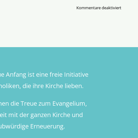
für
Kommentare deaktiviert
Narrativ
des
Synodal
Weges
ist
gescheite
 Anfang ist eine freie Initiative
oliken, die ihre Kirche lieben.
hen die Treue zum Evangelium,
heit mit der ganzen Kirche und
aubwürdige Erneuerung.