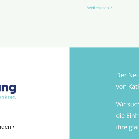
Weiterlesen
Der Neue
von Kath
Wir suc
die Ein
ihre gl
nden
•