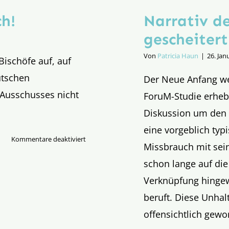
ch!
Narrativ d
gescheitert
Von
Patricia Haun
|
26. Jan
Bischöfe auf, auf
utschen
Der Neue Anfang wei
 Ausschusses nicht
ForuM-Studie erheb
Diskussion um den 
eine vorgeblich ty
für
Kommentare deaktiviert
Missbrauch mit sein
Bischöfe,
schon lange auf die
macht
Euch
Verknüpfung hingew
ehrlich!
beruft. Diese Unhal
offensichtlich gewo