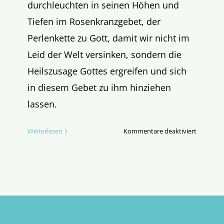
durchleuchten in seinen Höhen und
Tiefen im Rosenkranzgebet, der
Perlenkette zu Gott, damit wir nicht im
Leid der Welt versinken, sondern die
Heilszusage Gottes ergreifen und sich
in diesem Gebet zu ihm hinziehen
lassen.
für
Weiterlesen
Kommentare deaktiviert
Der
Rosenkra
–
eine
Perlenke
zu
Gott