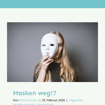
Aktion
Veröffentlichungen
Masken weg!?
Von
Patricia Haun
|
25. Februar 2026
|
Allgemein
,
Beziehungskiste
,
Gesellschaft