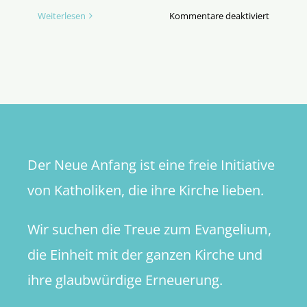
für
Weiterlesen
Kommentare deaktiviert
Fahrplan
Synodalit
–
eine
Einordnu
für
Verunsic
Der Neue Anfang ist eine freie Initiative
von Katholiken, die ihre Kirche lieben.
Wir suchen die Treue zum Evangelium,
die Einheit mit der ganzen Kirche und
ihre glaubwürdige Erneuerung.