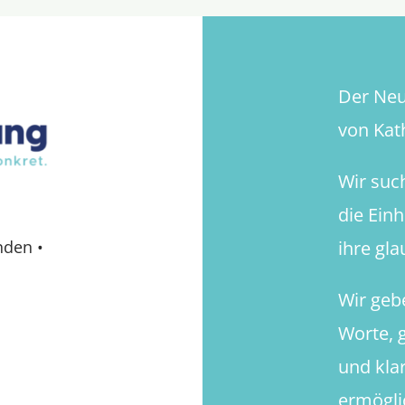
Der Neue
von Kath
Wir suc
die Ein
ihre gl
nden
•
Wir geb
Worte, g
und kla
ermögli