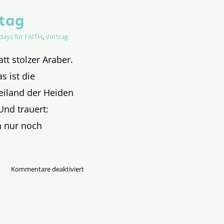
tag
idays for FAITH
,
Vortrag
att stolzer Araber.
s ist die
Heiland der Heiden
Und trauert:
n nur noch
für
Kommentare deaktiviert
Evangelium
vom
Palmsonntag