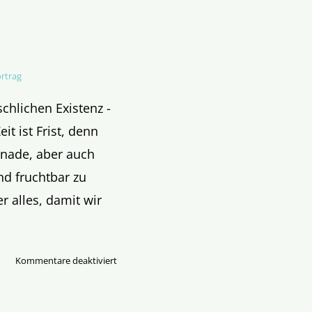
rtrag
schlichen Existenz -
it ist Frist, denn
 Gnade, aber auch
nd fruchtbar zu
r alles, damit wir
für
Kommentare deaktiviert
Evangelium
des
dritten