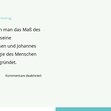
,
Vortrag
nn man das Maß des
 seine
sen und Johannes
logie des Menschen
gründet.
für
Kommentare deaktiviert
Dramen
des
Menschlichen