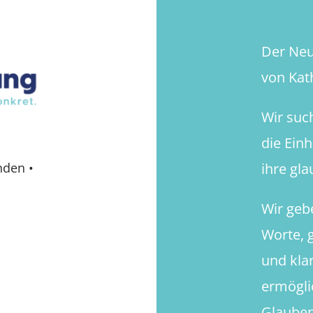
Der Neue
von Kath
Wir suc
die Ein
ihre gl
nden
•
Wir geb
Worte, g
und kla
ermögli
Glauben