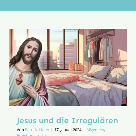
Aktion
Veröffentlichungen
Jesus und die Irregulären
Von
Patricia Haun
|
17. Januar 2024
|
Allgemein
,
Beziehungskiste