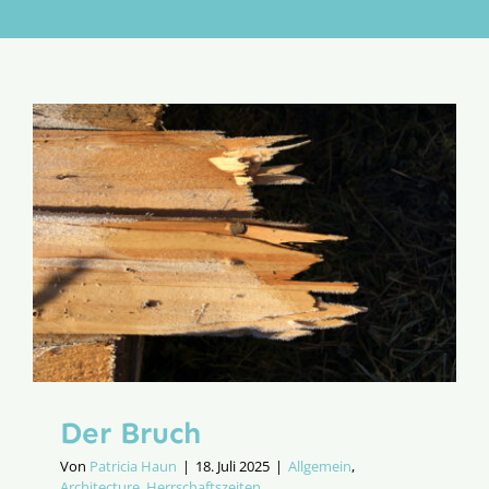
Aktion
Veröffentlichungen
Der Bruch
Von
Patricia Haun
|
18. Juli 2025
|
Allgemein
,
Architecture
,
Herrschaftszeiten