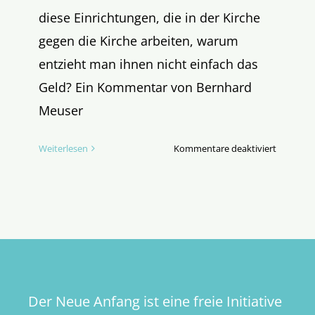
diese Einrichtungen, die in der Kirche
gegen die Kirche arbeiten, warum
entzieht man ihnen nicht einfach das
Geld? Ein Kommentar von Bernhard
Meuser
für
Weiterlesen
Kommentare deaktiviert
Wo
liegt
der
katholisc
Systemfe
Der Neue Anfang ist eine freie Initiative