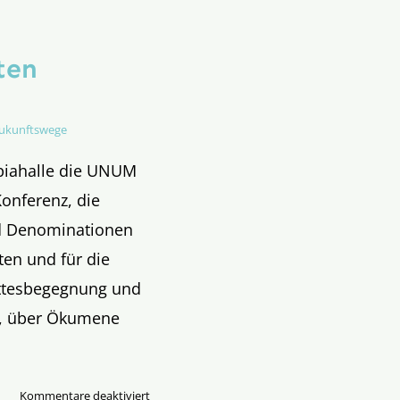
ten
ukunftswege
mpiahalle die UNUM
Konferenz, die
nd Denominationen
en und für die
ottesbegegnung und
ss, über Ökumene
für
Kommentare deaktiviert