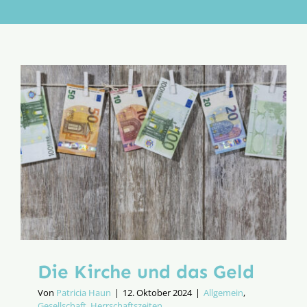
Aktion
Veröffentlichungen
Die Kirche und das Geld
Von
Patricia Haun
|
12. Oktober 2024
|
Allgemein
,
Gesellschaft
,
Herrschaftszeiten