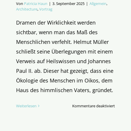
Von
Patricia Haun
|
3. September 2025
|
Allgemein
,
Architecture
,
Vortrag
Dramen der Wirklichkeit werden
sichtbar, wenn man das Maß des
Menschlichen verfehlt. Helmut Müller
schließt seine Überlegungen mit einem
Verweis auf Heilswissen und Johannes
Paul II. ab. Dieser hat gezeigt, dass eine
Ökologie des Menschen im Oikos, dem
Haus des himmlischen Vaters, gründet.
für
Weiterlesen
Kommentare deaktiviert
Dramen
des
Menschli