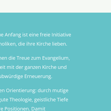
Wust
falscher
Theorien
 Anfang ist eine freie Initiative
oliken, die ihre Kirche lieben.
hen die Treue zum Evangelium,
heit mit der ganzen Kirche und
aubwürdige Erneuerung.
en Orientierung: durch mutige
ute Theologie, geistliche Tiefe
re Positionen. Damit