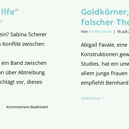
life“
Goldkörner
falscher Th
er
Von
Patricia Haun
|
18. Juli
ein? Sabina Scherer
 Konflikt zwischen
Abigail Favale, ein
Konstruktionen gew
t ein Band zwischen
Studies, hat ein un
an über Abtreibung
allem junge Frauen 
hlägt vor, dieses
empfiehlt Bernhard
Weiterlesen
für
Kommentare deaktiviert
Feminismus
der
Liebe