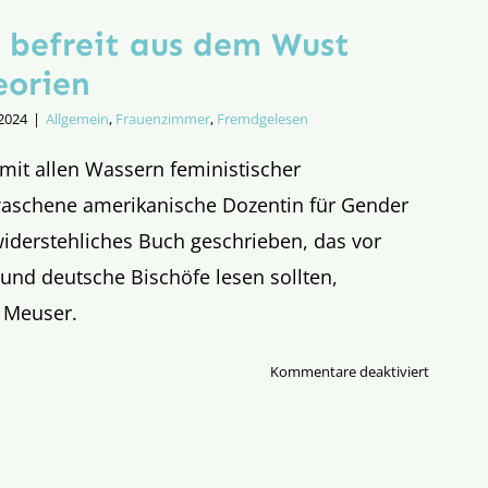
, befreit aus dem Wust
eorien
 2024
|
Allgemein
,
Frauenzimmer
,
Fremdgelesen
e mit allen Wassern feministischer
aschene amerikanische Dozentin für Gender
widerstehliches Buch geschrieben, das vor
und deutsche Bischöfe lesen sollten,
 Meuser.
für
Kommentare deaktiviert
Goldkörn
befreit
aus
dem