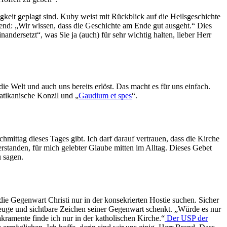
gkeit geplagt sind. Kuby weist mit Rückblick auf die Heilsgeschichte
gend: „Wir wissen, dass die Geschichte am Ende gut ausgeht.“ Dies
ndersetzt“, was Sie ja (auch) für sehr wichtig halten, lieber Herr
die Welt und auch uns bereits erlöst. Das macht es für uns einfach.
Vatikanische Konzil und „
Gaudium et spes
“.
mittag dieses Tages gibt. Ich darf darauf vertrauen, dass die Kirche
verstanden, für mich gelebter Glaube mitten im Alltag. Dieses Gebet
u sagen.
die Gegenwart Christi nur in der konsekrierten Hostie suchen. Sicher
kzeuge und sichtbare Zeichen seiner Gegenwart schenkt. „Würde es nur
kramente finde ich nur in der katholischen Kirche.“
Der USP der