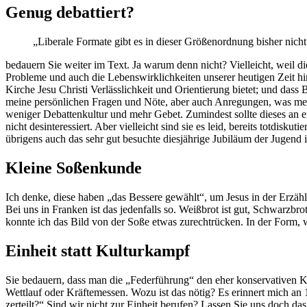
Genug debattiert?
„Liberale Formate gibt es in dieser Größenordnung bisher nicht
bedauern Sie weiter im Text. Ja warum denn nicht? Vielleicht, weil di
Probleme und auch die Lebenswirklichkeiten unserer heutigen Zeit hin
Kirche Jesu Christi Verlässlichkeit und Orientierung bietet; und das
meine persönlichen Fragen und Nöte, aber auch Anregungen, was mein 
weniger Debattenkultur und mehr Gebet. Zumindest sollte dieses an er
nicht desinteressiert. Aber vielleicht sind sie es leid, bereits totdisk
übrigens auch das sehr gut besuchte diesjährige Jubiläum der Jugend
Kleine Soßenkunde
Ich denke, diese haben „das Bessere gewählt“, um Jesus in der Erzähl
Bei uns in Franken ist das jedenfalls so. Weißbrot ist gut, Schwarzbr
konnte ich das Bild von der Soße etwas zurechtrücken. In der Form, 
Einheit statt Kulturkampf
Sie bedauern, dass man die „Federführung“ den eher konservativen K
Wettlauf oder Kräftemessen. Wozu ist das nötig? Es erinnert mich an 1
zerteilt?“ Sind wir nicht zur Einheit berufen? Lassen Sie uns doch 