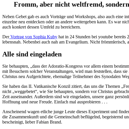
Fromm, aber nicht weltfremd, sondern
Neben Gebet gab es auch Vorträge und Workshops, also auch eine int
einzelne neu entdecken oder an andere weitergeben kann. Es war nic
auch konkret dessen Umfeld zu bereichern.
Der
Vortrag von Sophia Kuby
hat in 24 Stunden bei youtube bereits 
lebensnah. Nebenbei auch nah am Evangelium. Nicht frömmlerisch, ab
Alle sind eingeladen
Sie behaupten, „dass der Adoratio-Kongress vor allem einem bestim
mit Besuchern solcher Veranstaltungen, wird man feststellen, dass s
Christus neu Aufgerichtete, ehemalige Teilnehmer des Synodalen Wege
Sie haben das II. Vatikanische Konzil zitiert, das uns die Themen 
nicht „weggebetet“, wie Sie behaupten, sondern vor Christus gebrac
Zeit auseinander. Außerdem sind wir eingeladen, unsere ganz persönli
Hoffnung und neue Freude. Einfach mal ausprobieren . . .
Anscheinend wagen etliche junge Leute dieses Experiment und finden 
die Zusammenkunft und die Gemeinschaft beflügelnd, begeisternd und 
bescheinigt, lieber Fabian Brand.