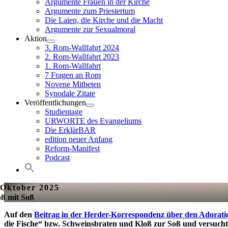
Argumente Frauen in der Kirche
Argumente zum Priestertum
Die Laien, die Kirche und die Macht
Argumente zur Sexualmoral
Aktion
3. Rom-Wallfahrt 2024
2. Rom-Wallfahrt 2023
1. Rom-Wallfahrt
7 Fragen an Rom
Novene Mitbeten
Synodale Zitate
Veröffentlichungen
Studientage
URWORTE des Evangeliums
Die ErklärBAR
edition neuer Anfang
Reform-Manifest
Podcast
 Oktober 2025
oß mit Soß
Auf den
Beitrag in der Herder-Korrespondenz über den Adoratio
die Fische“ bzw. Schweinsbraten und Kloß zur Soß und versucht