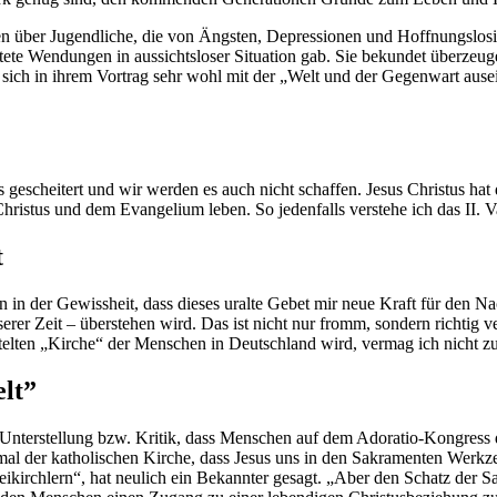
ken über Jugendliche, die von Ängsten, Depressionen und Hoffnungslosi
rtete Wendungen in aussichtsloser Situation gab. Sie bekundet überzeu
sich in ihrem Vortrag sehr wohl mit der „Welt und der Gegenwart auseina
 gescheitert und wir werden es auch nicht schaffen. Jesus Christus hat 
 Christus und dem Evangelium leben. So jedenfalls verstehe ich das II. 
t
in der Gewissheit, dass dieses uralte Gebet mir neue Kraft für den Nach
serer Zeit – überstehen wird. Das ist nicht nur fromm, sondern richtig 
stelten „Kirche“ der Menschen in Deutschland wird, vermag ich nicht z
elt”
ie Unterstellung bzw. Kritik, dass Menschen auf dem Adoratio-Kongress 
erkmal der katholischen Kirche, dass Jesus uns in den Sakramenten Wer
kirchlern“, hat neulich ein Bekannter gesagt. „Aber den Schatz der Sa