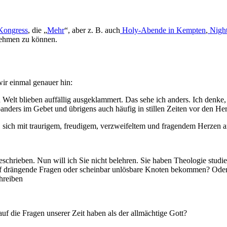
Kongress
, die „
Mehr
“, aber z. B. auch
Holy-Abende in Kempten
,
Night
nehmen zu können.
wir einmal genauer hin:
elt blieben auffällig ausgeklammert. Das sehe ich anders. Ich denke, d
ders im Gebet und übrigens auch häufig in stillen Zeiten vor den Her
 sich mit traurigem, freudigem, verzweifeltem und fragendem Herzen 
eschrieben. Nun will ich Sie nicht belehren. Sie haben Theologie studi
uf drängende Fragen oder scheinbar unlösbare Knoten bekommen? Oder
hreiben
f die Fragen unserer Zeit haben als der allmächtige Gott?