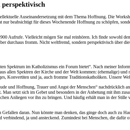
 perspektivisch
ellektuelle Auseinandersetzung mit dem Thema Hoffnung. Die Workshop
ht nur beabsichtigt für dieses Wochenende Hoffnung zu schöpfen, sond
2900 Aufrufe. Vielleicht mögen Sie mal reinhören. Ich finde sowohl den 
er durchaus fromm. Nicht weltfremd, sondern perspektivisch über die
mten Spektrum im Katholizismus ein Forum bietet“. Nach meiner Info
ie aus allen Spektren der Kirche und der Welt kommen: (ehemalige) und
s, Konvertiten und ja, auch fromme Traditionskatholiken. Unsere Welt i
„Freude und Hoffnung, Trauer und Angst der Menschen“ nachdrücklich a
ht. Man setzt sich im Gebet und besonders in der Anbetung mit ihm zu
chen Anliegen vor ihn zu bringen. Und häufig erhält man in der Stille
Gefallen daran. Nun könnte man denken, das ginge doch auch zu Hause i
verbindend, ja und ansteckend. Zumindest bei Menschen, die dafür off