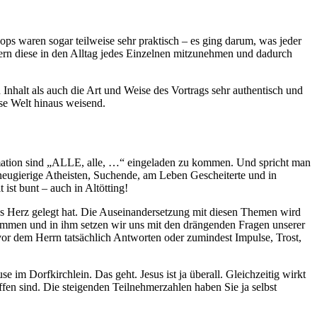
s waren sogar teilweise sehr praktisch – es ging darum, was jeder
ern diese in den Alltag jedes Einzelnen mitzunehmen und dadurch
Inhalt als auch die Art und Weise des Vortrags sehr authentisch und
se Welt hinaus weisend.
rmation sind „ALLE, alle, …“ eingeladen zu kommen. Und spricht man
 neugierige Atheisten, Suchende, am Leben Gescheiterte und in
st bunt – auch in Altötting!
ns Herz gelegt hat. Die Auseinandersetzung mit diesen Themen wird
sammen und in ihm setzen wir uns mit den drängenden Fragen unserer
 vor dem Herrn tatsächlich Antworten oder zumindest Impulse, Trost,
m Dorfkirchlein. Das geht. Jesus ist ja überall. Gleichzeitig wirkt
en sind. Die steigenden Teilnehmerzahlen haben Sie ja selbst