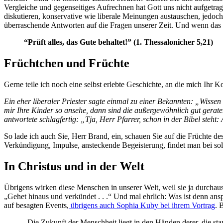
Vergleiche und gegenseitiges Aufrechnen hat Gott uns nicht aufgetragen
diskutieren, konservative wie liberale Meinungen austauschen, jedoc
überraschende Antworten auf die Fragen unserer Zeit. Und wenn das l
“Prüft alles, das Gute behaltet!” (1. Thessalonicher 5,21)
Früchtchen und Früchte
Gerne teile ich noch eine selbst erlebte Geschichte, an die mich Ihr 
Ein eher liberaler Priester sagte einmal zu einer Bekannten: „Wissen 
mir Ihre Kinder so ansehe, dann sind die außergewöhnlich gut gerat
antwortete schlagfertig: „Tja, Herr Pfarrer, schon in der Bibel steht
So lade ich auch Sie, Herr Brand, ein, schauen Sie auf die Früchte 
Verkündigung, Impulse, ansteckende Begeisterung, findet man bei s
In Christus und in der Welt
Übrigens wirken diese Menschen in unserer Welt, weil sie ja durchau
„Gehet hinaus und verkündet . . .“ Und mal ehrlich: Was ist denn ans
auf besagten Events,
übrigens auch Sophia Kuby bei ihrem Vortrag
. 
„Die Zukunft der Menschheit liegt in den Händen derer, die 