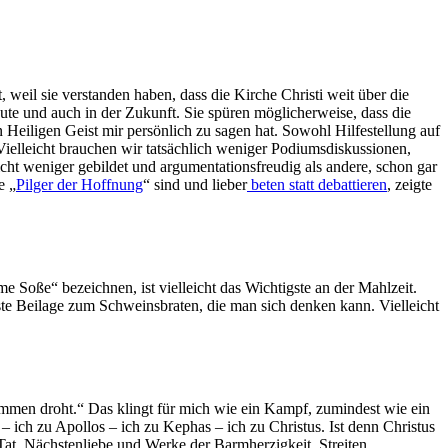
 weil sie verstanden haben, dass die Kirche Christi weit über die
eute und auch in der Zukunft. Sie spüren möglicherweise, dass die
 Heiligen Geist mir persönlich zu sagen hat. Sowohl Hilfestellung auf
ielleicht brauchen wir tatsächlich weniger Podiumsdiskussionen,
cht weniger gebildet und argumentationsfreudig als andere, schon gar
e „
Pilger der Hoffnung
“ sind und lieber
beten statt debattieren
, zeigte
 Soße“ bezeichnen, ist vielleicht das Wichtigste an der Mahlzeit.
erste Beilage zum Schweinsbraten, die man sich denken kann. Vielleicht
mmen droht.“ Das klingt für mich wie ein Kampf, zumindest wie ein
– ich zu Apollos – ich zu Kephas – ich zu Christus. Ist denn Christus
at, Nächstenliebe und Werke der Barmherzigkeit. Streiten,