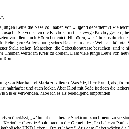
.“,
e jungen Leute die Nase voll haben von „Jugend debattiert“?! Vielleicht,
ausgeht. Sie verstehen die Kirche Christi als ewige Kirche, gestern, h
s Beten vor allem auch Hören bedeutet. Hinhören, was Christus durch den
Beitrag zur Auferbauung seines Reiches in dieser Welt sein könnte. V
ster Stelle stehen. Menschen, die Gebetskongresse besuchen, sind ja ni
utierte Themen weiter im Kreis zu drehen. Dass viele junge Leute von heut
 in Rom.
ung von Martha und Maria zu zitieren. Was Sie, Herr Brand, als „fromme
ot ist nahrhafter und auch lecker. Aber Kloß mit Soße ist doch die leck
wie Sie es verwenden, habe ich es als beleidigend empfunden.
reisen überlässt, „während das liberale Spektrum zunehmend zu verstu
. Korinther über die Spaltungen in der Gemeinde: „Ich halte zu Paulus 
das katholische UND Leben: „Ora
et
labora“. Aus dem Gebet wächst die T