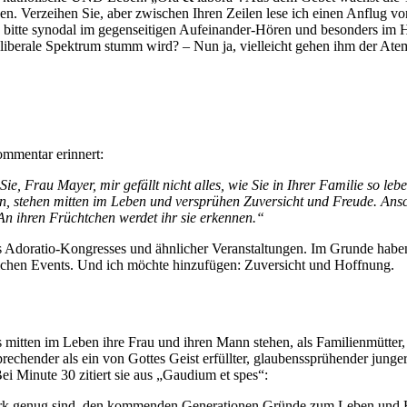
. Verzeihen Sie, aber zwischen Ihren Zeilen lese ich einen Anflug von N
h bitte synodal im gegenseitigen Aufeinander-Hören und besonders im 
iberale Spektrum stumm wird? – Nun ja, vielleicht gehen ihm der Atem 
Kommentar erinnert:
Sie, Frau Mayer, mir gefällt nicht alles, wie Sie in Ihrer Familie so 
en, stehen mitten im Leben und versprühen Zuversicht und Freude. Ans
: An ihren Früchtchen werdet ihr sie erkennen.“
des Adoratio-Kongresses und ähnlicher Veranstaltungen. Im Grunde hab
olchen Events. Und ich möchte hinzufügen: Zuversicht und Hoffnung.
s mitten im Leben ihre Frau und ihren Mann stehen, als Familienmütter
prechender als ein von Gottes Geist erfüllter, glaubenssprühender junge
Bei Minute 30 zitiert sie aus „Gaudium et spes“:
stark genug sind, den kommenden Generationen Gründe zum Leben und 