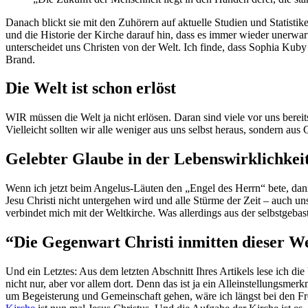
Danach blickt sie mit den Zuhörern auf aktuelle Studien und Statisti
und die Historie der Kirche darauf hin, dass es immer wieder unerwa
unterscheidet uns Christen von der Welt. Ich finde, dass Sophia Kuby 
Brand.
Die Welt ist schon erlöst
WIR müssen die Welt ja nicht erlösen. Daran sind viele vor uns bereits
Vielleicht sollten wir alle weniger aus uns selbst heraus, sondern aus
Gelebter Glaube in der Lebenswirklichkei
Wenn ich jetzt beim Angelus-Läuten den „Engel des Herrn“ bete, dann 
Jesu Christi nicht untergehen wird und alle Stürme der Zeit – auch un
verbindet mich mit der Weltkirche. Was allerdings aus der selbstgeba
“Die Gegenwart Christi inmitten dieser W
Und ein Letztes: Aus dem letzten Abschnitt Ihres Artikels lese ich d
nicht nur, aber vor allem dort. Denn das ist ja ein Alleinstellungsm
um Begeisterung und Gemeinschaft gehen, wäre ich längst bei den Frei