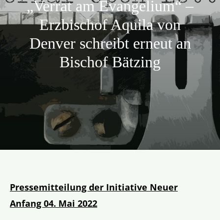
„Verrat am Evangelium“ –
Aktion
Erzbischof Aquila von
Denver schreibt erneut an
Veröffentlichungen
Bischof Bätzing
Pressemitteilung der Initiative Neuer
Anfang 04. Mai 2022