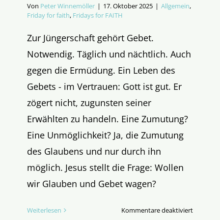
Von
Peter Winnemöller
|
17. Oktober 2025
|
Allgemein
,
Friday for faith
,
Fridays for FAITH
Zur Jüngerschaft gehört Gebet.
Notwendig. Täglich und nächtlich. Auch
gegen die Ermüdung. Ein Leben des
Gebets - im Vertrauen: Gott ist gut. Er
zögert nicht, zugunsten seiner
Erwählten zu handeln. Eine Zumutung?
Eine Unmöglichkeit? Ja, die Zumutung
des Glaubens und nur durch ihn
möglich. Jesus stellt die Frage: Wollen
wir Glauben und Gebet wagen?
für
Weiterlesen
Kommentare deaktiviert