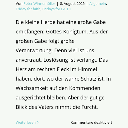
Von
Peter Winnemöller
|
8. August 2025
|
Allgemein
,
Friday for faith
,
Fridays for FAITH
Die kleine Herde hat eine große Gabe
empfangen: Gottes Königtum. Aus der
großen Gabe folgt große
Verantwortung. Denn viel ist uns
anvertraut. Loslösung ist verlangt. Das
Herz am rechten Fleck im Himmel
haben, dort, wo der wahre Schatz ist. In
Wachsamkeit auf den Kommenden
ausgerichtet bleiben. Aber der gütige
Blick des Vaters nimmt die Furcht.
für
Weiterlesen
Kommentare deaktiviert