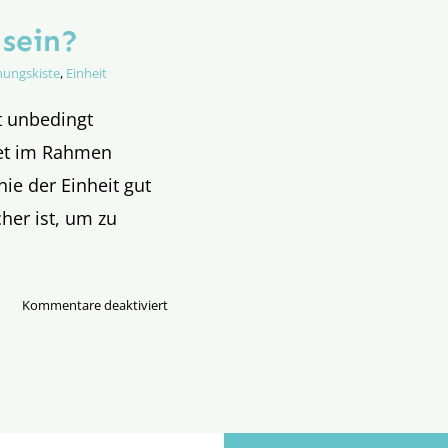
sein?
hungskiste
,
Einheit
t unbedingt
tet im Rahmen
ie der Einheit gut
her ist, um zu
für
Kommentare deaktiviert
Muss
EINHEIT
harmonisch
sein?