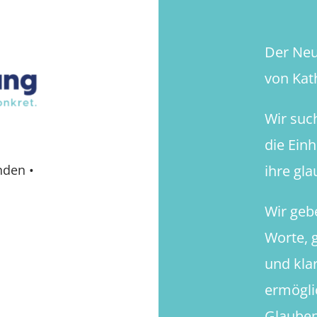
Der Neue
von Kath
Wir suc
die Ein
ihre gl
nden
•
Wir geb
Worte, g
und kla
ermögli
Glauben