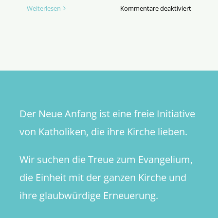
für
Weiterlesen
Kommentare deaktiviert
Eine
kleine
Theologi
des
Skatspiel
Der Neue Anfang ist eine freie Initiative
von Katholiken, die ihre Kirche lieben.
Wir suchen die Treue zum Evangelium,
die Einheit mit der ganzen Kirche und
ihre glaubwürdige Erneuerung.